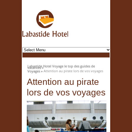
Labastide Hotel Voyage le top des guides de
vacances »
Attention au pirate lors de vos voyages
Voyages »
Attention au pirate
lors de vos voyages