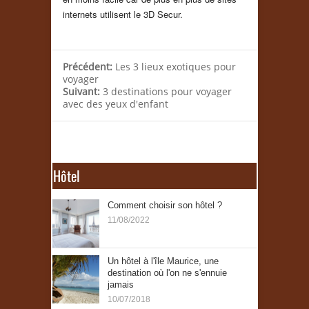
internets utilisent le 3D Secur.
Précédent:
Les 3 lieux exotiques pour
voyager
Suivant:
3 destinations pour voyager
avec des yeux d'enfant
Hôtel
Comment choisir son hôtel ?
11/08/2022
Un hôtel à l'île Maurice, une
destination où l'on ne s'ennuie
jamais
10/07/2018